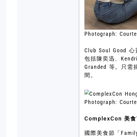
Photograph: Court
Club Soul G
包括陳奕迅、Kendrick 
Granded 等。
間。
Photograph: Court
ComplexCon
國際美食節「Famil