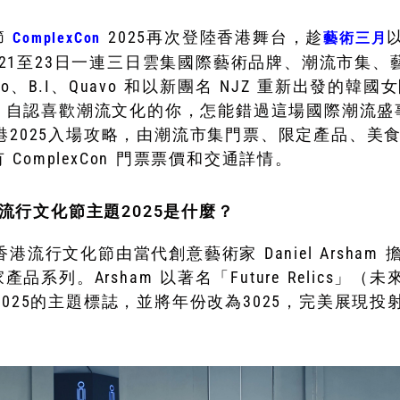
節
2025再次登陸
香港舞台，趁
ComplexCon
藝術三月
21至23日一連三日
雲集國際藝術品牌、潮流市集、
o、B.I、Quavo 和以新團名 NJZ 重新出發的韓國女團
，
自認喜歡潮流文化的你，怎能錯過這場國際潮流盛
on 香港2025入場攻略，由潮流市集門票、限定產品、
ComplexCon 門票票價和交通詳情。
香港流行文化節主題2025是什麼？
on 香港流行文化節由當代創意藝術家 Daniel Arsha
品系列。Arsham 以著名「Future Relics」
Con 2025的主題標誌，並將年份改為3025，完美展現