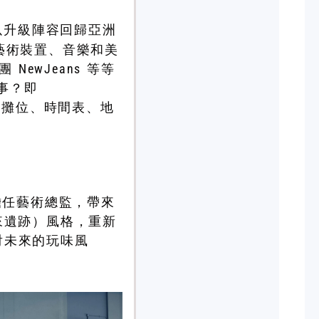
以升級陣容回歸亞洲
藝術裝置、音樂和美
 NewJeans 等等
事？即
美食攤位、時間表、地
m 擔任藝術總監，帶來
（未來遺跡）風格，重新
投射未來的玩味風