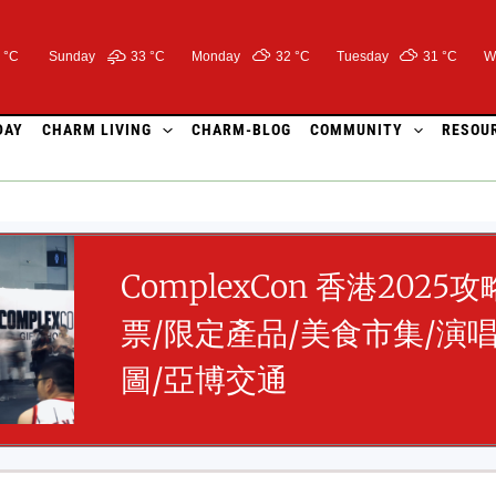
 °C
Sunday
33 °
C
Monday
32 °
C
Tuesday
31 °
C
W
DAY
CHARM LIVING
CHARM-BLOG
COMMUNITY
RESOU
ComplexCon 香港202
票/限定產品/美食市集/演
圖/亞博交通