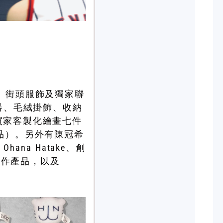
球鞋、街頭服飾及獨家聯
電器、毛絨掛飾、收納
為買家客製化繪畫七件
賣品）。另外有陳冠希
Ohana Hatake、創
g 合作產品，以及